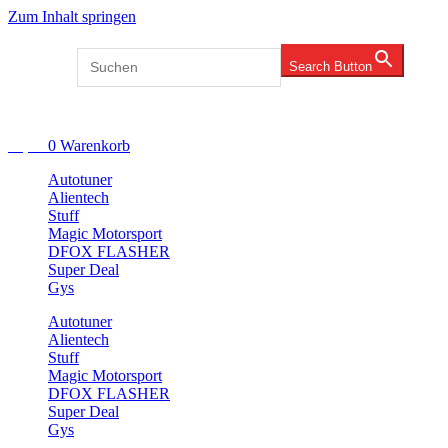
Zum Inhalt springen
Search for:
Search Button
Account
€
0,00
0
Warenkorb
Autotuner
Alientech
Stuff
Magic Motorsport
DFOX FLASHER
Super Deal
Gys
Autotuner
Alientech
Stuff
Magic Motorsport
DFOX FLASHER
Super Deal
Gys