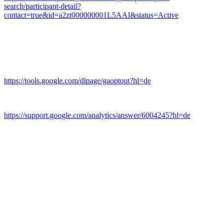
search/participant-detail?
contact=true&id=a2zt000000001L5AAI&status=Active
Browser Plugin
Sie können die Erfassung und Verarbeitung Ihrer Daten durch
Google verhindern, indem Sie das unter dem folgenden Link
verfügbare Browser-Plugin herunterladen und installieren:
https://tools.google.com/dlpage/gaoptout?hl=de
.
Mehr Informationen zum Umgang mit Nutzerdaten bei Google
Analytics finden Sie in der Datenschutzerklärung von Google:
https://support.google.com/analytics/answer/6004245?hl=de
.
Auftragsverarbeitung
Wir haben mit Google einen Vertrag zur Auftragsverarbeitung
abgeschlossen und setzen die strengen Vorgaben der deutschen
Datenschutzbehörden bei der Nutzung von Google Analytics
vollständig um.
6. Plugins und Tools