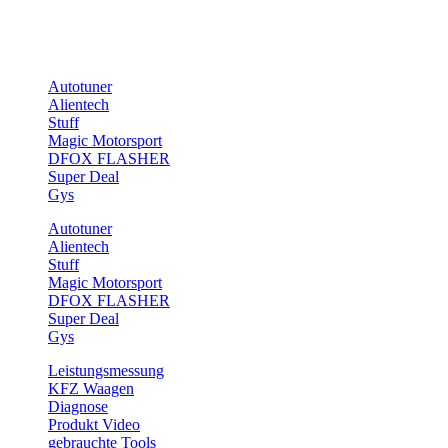
E-Mail: info@tuning-teufel.de
Marken
Autotuner
Alientech
Stuff
Magic Motorsport
DFOX FLASHER
Super Deal
Gys
Autotuner
Alientech
Stuff
Magic Motorsport
DFOX FLASHER
Super Deal
Gys
Leistungsmessung
KFZ Waagen
Diagnose
Produkt Video
gebrauchte Tools