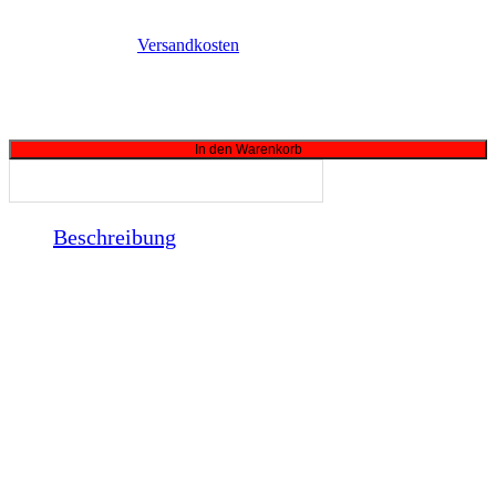
€
119,00
exkl. MwSt. zzgl.
Versandkosten
1 vorrätig
Gyspack OBD Menge
In den Warenkorb
Beschreibung
Sichert den internen Speicher eines Fahrzeugs beim Abklemmen der
Batterie.
OBD-Anschluss und 12-V-Stromversorgung (bis zu 4 A).
Ähnliche Produkte