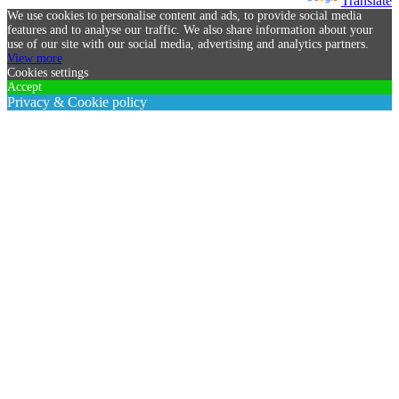
Powered by
Translate
We use cookies to personalise content and ads, to provide social media
features and to analyse our traffic. We also share information about your
use of our site with our social media, advertising and analytics partners.
View more
Cookies settings
Accept
Privacy & Cookie policy
Privacy & Cookies policy
Cookies list
Cookie name
Active
1. Datenschutz auf einen Blick
Allgemeine Hinweise
Die folgenden Hinweise geben einen einfachen Überblick darüber,
was mit Ihren personenbezogenen Daten passiert, wenn Sie diese
Website besuchen. Personenbezogene Daten sind alle Daten, mit
denen Sie persönlich identifiziert werden können. Ausführliche
Informationen zum Thema Datenschutz entnehmen Sie unserer
unter diesem Text aufgeführten Datenschutzerklärung.
Datenerfassung auf dieser Website