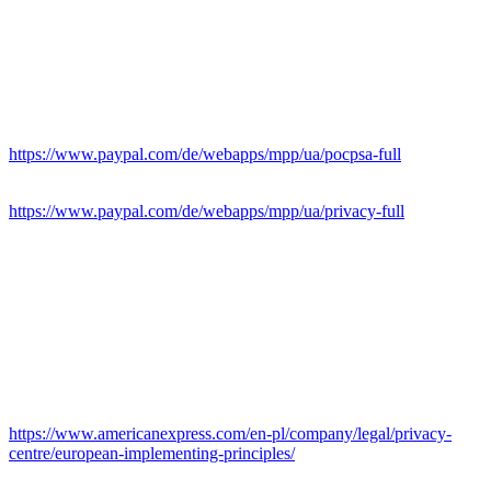
Anbieter dieses Zahlungsdienstes ist PayPal (Europe) S.à.r.l. et Cie,
S.C.A., 22-24 Boulevard Royal, L-2449 Luxembourg (im
Folgenden „PayPal“).
Die Datenübertragung in die USA wird auf die
Standardvertragsklauseln der EU-Kommission gestützt. Details
finden Sie hier:
https://www.paypal.com/de/webapps/mpp/ua/pocpsa-full
.
Details entnehmen Sie der Datenschutzerklärung von PayPal:
https://www.paypal.com/de/webapps/mpp/ua/privacy-full
.
American Express
Anbieter dieses Zahlungsdienstes ist die American Express Europe
S.A., Theodor-Heuss-Allee 112, 60486 Frankfurt am Main,
Deutschland (im Folgenden „American Express“).
American Express kann Daten an seine Muttergesellschaft in die
USA übermitteln. Die Datenübertragung in die USA wird auf die
Binding Corporate Rules gestützt. Details finden Sie hier:
https://www.americanexpress.com/en-pl/company/legal/privacy-
centre/european-implementing-principles/
.
Weitere Informationen entnehmen Sie der Datenschutzerklärung von