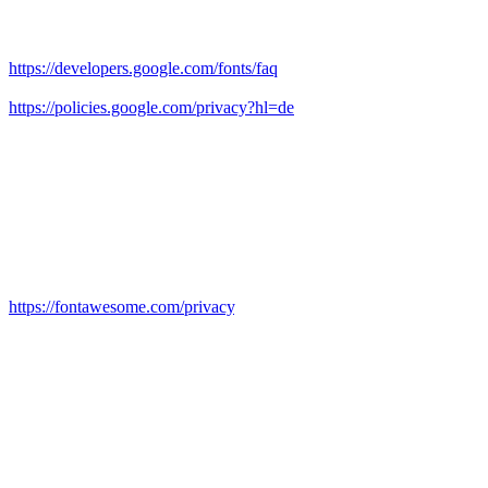
Google findet dabei nicht statt.
Weitere Informationen zu Google Fonts finden Sie unter
https://developers.google.com/fonts/faq
und in der
Datenschutzerklärung von Google:
https://policies.google.com/privacy?hl=de
.
Font Awesome (lokales Hosting)
Diese Seite nutzt zur einheitlichen Darstellung von Schriftarten Font
Awesome. Font Awesome ist lokal installiert. Eine Verbindung zu
Servern von Fonticons, Inc. findet dabei nicht statt.
Weitere Informationen zu Font Awesome finden Sie in der
Datenschutzerklärung für Font Awesome unter:
https://fontawesome.com/privacy
.
7. eCommerce und Zahlungs­anbieter
Verarbeiten von Kunden- und Vertragsdaten
Wir erheben, verarbeiten und nutzen personenbezogene Kunden-
und Vertragsdaten zur Begründung, inhaltlichen Ausgestaltung und
Änderung unserer Vertragsbeziehungen. Personenbezogene Daten