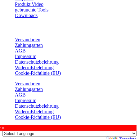
Produkt Video
gebrauchte Tools
Downloads
Service
Versandarten
Zahlungsarten
AGB
Impressum
Datenschutzbelehrung
Widerrufsbelehrung
Cookie-Richtlinie (EU)
Versandarten
Zahlungsarten
AGB
Impressum
Datenschutzbelehrung
Widerrufsbelehrung
Cookie-Richtlinie (EU)
e »