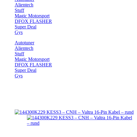
Alientech
Stuff
Magic Motorsport
DFOX FLASHER
Super Deal
Gys
Autotuner
Alientech
Stuff
Magic Motorsport
DFOX FLASHER
Super Deal
Gys
Start
>
Produkte verschlagwortet mit „144300K229“
144300K229