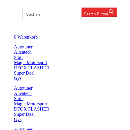
Zum
Inhalt
Search for:
Search Button
springen
Account
€
0,00
0
Warenkorb
Autotuner
Alientech
Stuff
Magic Motorsport
DFOX FLASHER
Super Deal
Gys
Autotuner
Alientech
Stuff
Magic Motorsport
DFOX FLASHER
Super Deal
Gys
Autotuner