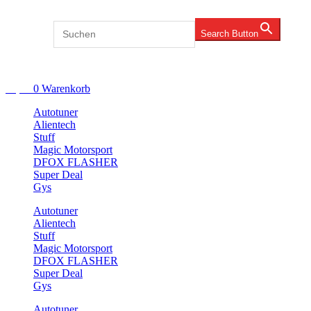
Zum
Inhalt
Search for:
Search Button
springen
Account
€
0,00
0
Warenkorb
Autotuner
Alientech
Stuff
Magic Motorsport
DFOX FLASHER
Super Deal
Gys
Autotuner
Alientech
Stuff
Magic Motorsport
DFOX FLASHER
Super Deal
Gys
Autotuner