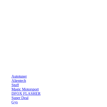
[/ux_price_table]
[/col]
[/row]
[/section]
Chiptuning Store
Telefon: 0331-70476551
E-Mail: info@tuning-teufel.de
Marken
Autotuner
Alientech
Stuff
Magic Motorsport
DFOX FLASHER
Super Deal
Gys