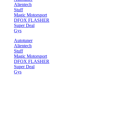
Alientech
Stuff
Magic Motorsport
DFOX FLASHER
Super Deal
Gys
Autotuner
Alientech
Stuff
Magic Motorsport
DFOX FLASHER
Super Deal
Gys
Start
>
Elements
>
Price table
Price table
[ux_banner height=“377px“ bg=“8962″ bg_overlay=“rgba(0, 0, 0,
0.61)“ bg_pos=“60% 22%“ parallax=“3″]
[text_box]