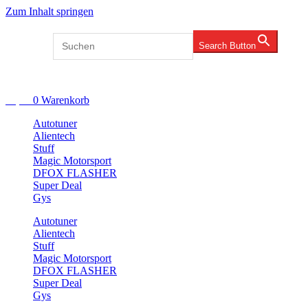
Zum Inhalt springen
Search for:
Search Button
Account
€
0,00
0
Warenkorb
Autotuner
Alientech
Stuff
Magic Motorsport
DFOX FLASHER
Super Deal
Gys
Autotuner
Alientech
Stuff
Magic Motorsport
DFOX FLASHER
Super Deal
Gys