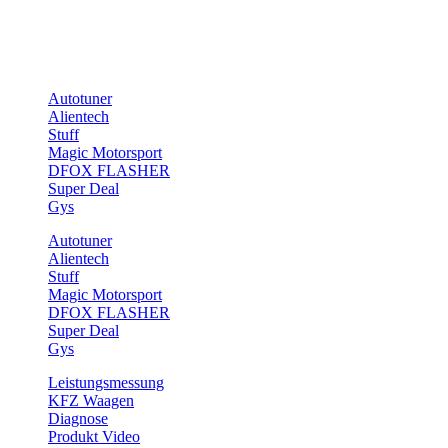
Telefon: 0331-70476551
E-Mail: info@tuning-teufel.de
Marken
Autotuner
Alientech
Stuff
Magic Motorsport
DFOX FLASHER
Super Deal
Gys
Autotuner
Alientech
Stuff
Magic Motorsport
DFOX FLASHER
Super Deal
Gys
Leistungsmessung
KFZ Waagen
Diagnose
Produkt Video