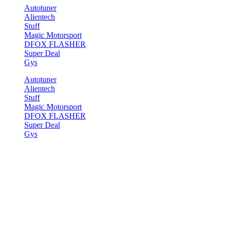
Autotuner
Alientech
Stuff
Magic Motorsport
DFOX FLASHER
Super Deal
Gys
Autotuner
Alientech
Stuff
Magic Motorsport
DFOX FLASHER
Super Deal
Gys
Start
>
Elements
>
Images
Images
[ux_banner height=“562px“ height__sm=“368px“ bg=“7469″
bg_overlay=“rgba(0, 0, 0, 0.27)“ parallax=“2″]
[text_box width=“68″ width__sm=“81″]