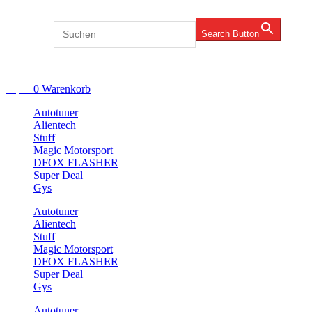
Zum
Inhalt
Search for:
Search Button
springen
Account
€
0,00
0
Warenkorb
Autotuner
Alientech
Stuff
Magic Motorsport
DFOX FLASHER
Super Deal
Gys
Autotuner
Alientech
Stuff
Magic Motorsport
DFOX FLASHER
Super Deal
Gys
Autotuner