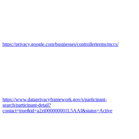
Die Nutzung dieses Dienstes erfolgt auf Grundlage Ihrer
Einwilligung nach Art. 6 Abs. 1 lit. a DSGVO und § 25 Abs. 1
TTDSG. Die Einwilligung ist jederzeit widerrufbar.
Die Datenübertragung in die USA wird auf die
Standardvertragsklauseln der EU-Kommission gestützt. Details
finden Sie hier:
https://privacy.google.com/businesses/controllerterms/mccs/
.
Das Unternehmen verfügt über eine Zertifizierung nach dem „EU-
US Data Privacy Framework“ (DPF). Der DPF ist ein
Übereinkommen zwischen der Europäischen Union und den USA,
der die Einhaltung europäischer Datenschutzstandards bei
Datenverarbeitungen in den USA gewährleisten soll. Jedes nach
dem DPF zertifizierte Unternehmen verpflichtet sich, diese
Datenschutzstandards einzuhalten. Weitere Informationen hierzu
erhalten Sie vom Anbieter unter folgendem Link:
https://www.dataprivacyframework.gov/s/participant-
search/participant-detail?
contact=true&id=a2zt000000001L5AAI&status=Active
Browser Plugin
Sie können die Erfassung und Verarbeitung Ihrer Daten durch