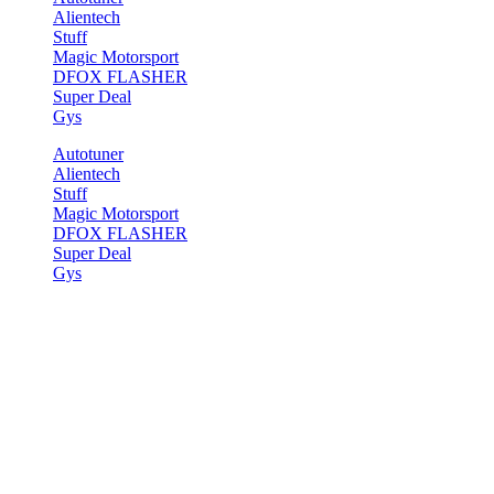
Alientech
Stuff
Magic Motorsport
DFOX FLASHER
Super Deal
Gys
Autotuner
Alientech
Stuff
Magic Motorsport
DFOX FLASHER
Super Deal
Gys
Start
>
Demos
>
Shop Demos
>
Sport Shop
Sport Shop
[ux_slider bg_color=“rgb(0, 0, 0)“]
[ux_banner height=“100%“ slide_effect=“zoom-in“ bg=“8271″
bg_size=“original“ bg_color=“rgb(35, 35, 35)“
bg_overlay=“rgba(0, 0, 0, 0.17)“ bg_pos=“44% 34%“]