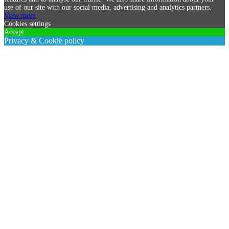
use of our site with our social media, advertising and analytics partners.
View more
Cookies settings
Accept
Privacy & Cookie policy
Privacy & Cookies policy
Cookies list
Cookie name
Active
1. Datenschutz auf einen Blick
Allgemeine Hinweise
Die folgenden Hinweise geben einen einfachen Überblick darüber,
was mit Ihren personenbezogenen Daten passiert, wenn Sie diese
Website besuchen. Personenbezogene Daten sind alle Daten, mit
denen Sie persönlich identifiziert werden können. Ausführliche
Informationen zum Thema Datenschutz entnehmen Sie unserer
unter diesem Text aufgeführten Datenschutzerklärung.
Datenerfassung auf dieser Website
Wer ist verantwortlich für die Datenerfassung auf dieser