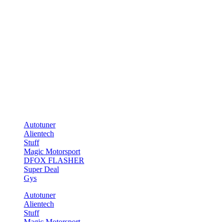
[title style=“bold-center“ text=“Latest news“ size=“undefined“]
[blog_posts depth=“1″ depth_hover=“4″ image_height=“68%“]
Chiptuning Store
Telefon: 0331-70476551
E-Mail: info@tuning-teufel.de
Marken
Autotuner
Alientech
Stuff
Magic Motorsport
DFOX FLASHER
Super Deal
Gys
Autotuner
Alientech
Stuff
Magic Motorsport