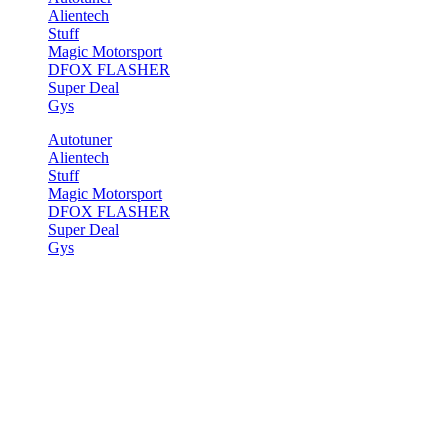
Alientech
Stuff
Magic Motorsport
DFOX FLASHER
Super Deal
Gys
Autotuner
Alientech
Stuff
Magic Motorsport
DFOX FLASHER
Super Deal
Gys
Start
>
Demos
>
Shop Demos
>
Sale Countdown
Sale Countdown
[message_box bg_color=“rgb(69, 69, 69)“ padding=“7″]
[row style=“collapse“ width=“full-width“]
[col span=“7″ span__sm=“12″ align=“center“]