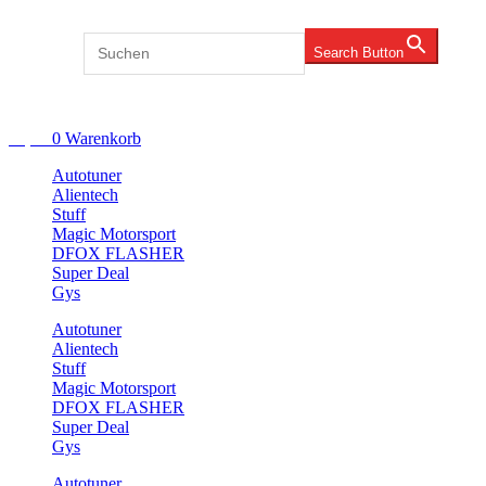
Zum
Inhalt
Search for:
Search Button
springen
Account
€
0,00
0
Warenkorb
Autotuner
Alientech
Stuff
Magic Motorsport
DFOX FLASHER
Super Deal
Gys
Autotuner
Alientech
Stuff
Magic Motorsport
DFOX FLASHER
Super Deal
Gys
Autotuner