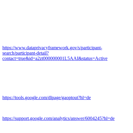
Das Unternehmen verfügt über eine Zertifizierung nach dem „EU-
US Data Privacy Framework“ (DPF). Der DPF ist ein
Übereinkommen zwischen der Europäischen Union und den USA,
der die Einhaltung europäischer Datenschutzstandards bei
Datenverarbeitungen in den USA gewährleisten soll. Jedes nach
dem DPF zertifizierte Unternehmen verpflichtet sich, diese
Datenschutzstandards einzuhalten. Weitere Informationen hierzu
erhalten Sie vom Anbieter unter folgendem Link:
https://www.dataprivacyframework.gov/s/participant-
search/participant-detail?
contact=true&id=a2zt000000001L5AAI&status=Active
Browser Plugin
Sie können die Erfassung und Verarbeitung Ihrer Daten durch
Google verhindern, indem Sie das unter dem folgenden Link
verfügbare Browser-Plugin herunterladen und installieren:
https://tools.google.com/dlpage/gaoptout?hl=de
.
Mehr Informationen zum Umgang mit Nutzerdaten bei Google
Analytics finden Sie in der Datenschutzerklärung von Google:
https://support.google.com/analytics/answer/6004245?hl=de
.
Auftragsverarbeitung