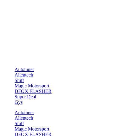
[ux_instagram_feed username=“stylechild_no“ type=“slider“
width=“full-width“ columns=“8″]
Chiptuning Store
Telefon: 0331-70476551
E-Mail: info@tuning-teufel.de
Marken
Autotuner
Alientech
Stuff
Magic Motorsport
DFOX FLASHER
Super Deal
Gys
Autotuner
Alientech
Stuff
Magic Motorsport
DFOX FLASHER