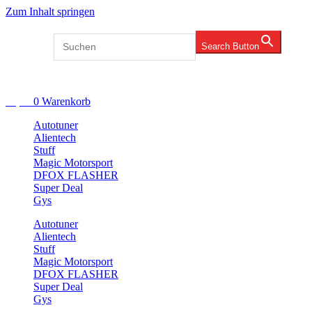
Zum Inhalt springen
Search for:
Search Button
Account
€
0,00
0
Warenkorb
Autotuner
Alientech
Stuff
Magic Motorsport
DFOX FLASHER
Super Deal
Gys
Autotuner
Alientech
Stuff
Magic Motorsport
DFOX FLASHER
Super Deal
Gys