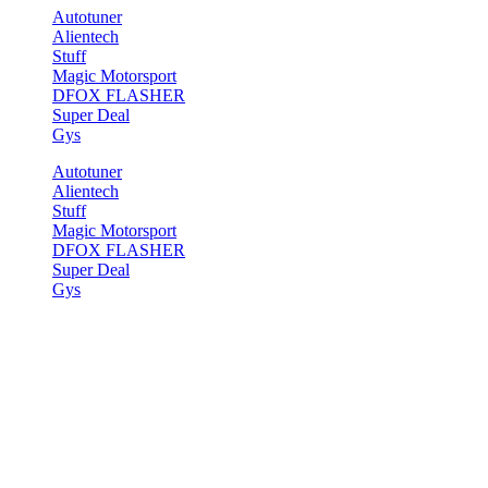
Autotuner
Alientech
Stuff
Magic Motorsport
DFOX FLASHER
Super Deal
Gys
Autotuner
Alientech
Stuff
Magic Motorsport
DFOX FLASHER
Super Deal
Gys
Start
>
Demos
>
Shop Demos
>
Cute Shop
Cute Shop
[section bg_color=“rgb(237, 239, 241)“ effect=“snow“ border=“1px
0px 1px 0px“ border_color=“rgba(0, 0, 0, 0.13)“]
[ux_banner_grid height=“617″ depth=“1″]